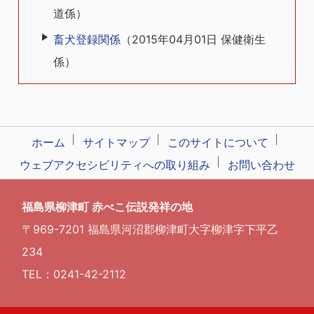
道係
）
畜犬登録関係
（
2015年04月01日
保健衛生
係
）
ホーム
サイトマップ
このサイトについて
ウェブアクセシビリティへの取り組み
お問い合わせ
福島県柳津町 赤べこ伝説発祥の地
〒969-7201 福島県河沼郡柳津町大字柳津字下平乙
234
TEL：0241-42-2112