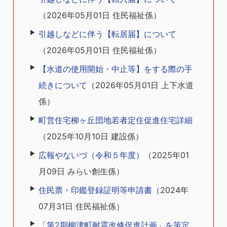
（
2026年05月01日
住民福祉係
）
引越しなどに伴う【転居届】について
（
2026年05月01日
住民福祉係
）
【水道の使用開始・中止等】をする際の手
続きについて
（
2026年05月01日
上下水道
係
）
町営住宅柳ヶ丘団地若者定住促進住宅詳細
（
2025年10月10日
建設係
）
広報やないづ（令和５年度）
（
2025年01
月09日
みらい創生係
）
住民票・印鑑登録証明等申請書
（
2024年
07月31日
住民福祉係
）
「第2期柳津町耐震改修促進計画」を策定