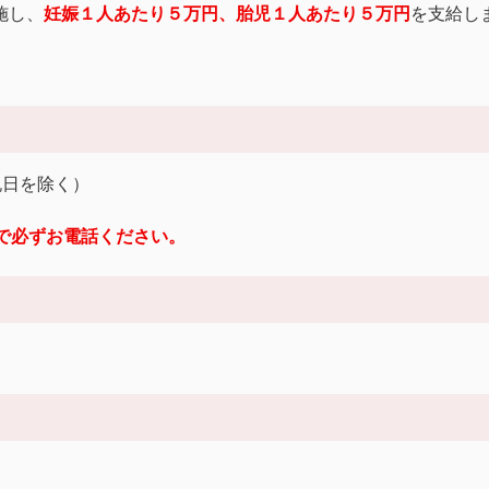
施し、
妊娠１人あたり５万円、胎児１人あたり５万円
を支給し
祝日を除く）
）まで必ずお電話ください。