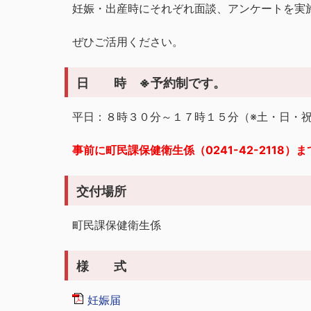
妊娠・出産時にそれぞれ面談、アンケートを実
ぜひご活用ください。
日 時 ※予約制です。
平日：８時３０分～１７時１５分（※土・日・
事前に町民課保健衛生係（0241-42-2118
交付場所
町民課保健衛生係
様 式
妊娠届