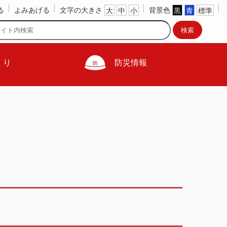
文字の大きさ
背景色
る
よみあげる
大
中
小
黒
青
標準
くり
防災情報