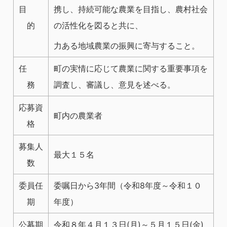
目
携し、持続可能な農業を目指し、農村社会
的
の活性化を図ると共に、
力ある地域農業の振興に寄与すること。
任
町の実情に応じて農業に関する重要事項を
務
調査し、審議し、意見を述べる。
応募資
町内の農業者
格
募集人
最大１５名
数
委員任
委嘱日から3年間（令和8年度～令和１０
期
年度）
公募期
令和８年４月１３日(月)～５月１５日(金)