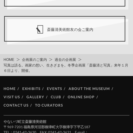
斎藤清美術館友の会ご案内
HOME
企画展のご案内
過去の企画展
写真は語る。画家の想い、生きざまを。冬季企画展「斎藤清と写真」来年１月
６日より、開催。
HOME
EXHIBITS
EVENTS
ABOUT THE MUSEUM
VISIT US
GALLERY
CLUB
ONLINE SHOP
CONTACT US
TO CURATORS
やないづ町立斎藤清美術館
〒969-7201 福島県河沼郡柳津町大字柳津字下平乙187
TEL：0241-42-3630 FAX: 0241-42-3631 E-mail：